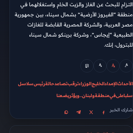
التزام للبحث عن الغاز والزيت الخام واستغلالهما في
منطقة “الفيروز الأرضية” بشمال سيناء، بين جمهورية
مصر العربية، والشركة المصرية القابضة للغازات
الطبيعية “إيجاس”، وشركة برينكو شمال سيناء
للبترول، إنك.
الأحداث
الإمداد
الخليج
الوزراء
ترقب
تصاعد
حالة
رئيس
سلاسل
سلبا
على
في
منطقة
ولبنان..
ويؤثر
يضعنا
شارك الخبر
مشاركة على X
مشاركة على فيسبوك
مشاركة على تيليجرام
مشاركة على واتساب