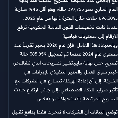
بلغ إجمالي عدد عمليات التسريح المعلنة منذ بداية
العام الجاري نحو 397,755 حالة، وهو أقل 43% مقارنة
بـ696,309 حالات خلال الفترة ذاتها من عام 2025،
عندما كانت تخفيضات القوى العاملة الحكومية ترفع
الأرقام إلى مستويات قياسية.
وباستبعاد هذا العامل، فإن عام 2026 يسير تقريباً عند
مستوى عام 2024 عندما تم تسجيل 385,859 حالة
تسريح حتى نهاية مايو.تشير تصريحات أندي تشالنجر،
خبير سوق العمل والمدير التنفيذي للإيرادات في
الشركة، إلى أن إعادة الهيكلة تتسارع في الشركات مع
تأثير متزايد للذكاء الاصطناعي، إلى جانب ارتفاع حالات
التسريح المرتبطة بالاستحواذات والإفلاس.
توضح البيانات أن الشركات لا تتحرك فقط بدافع تقليل