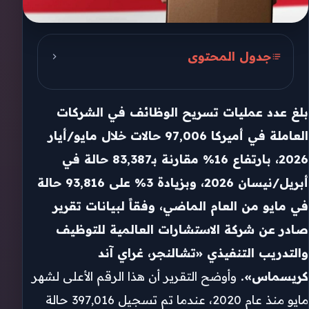
جدول المحتوى
إجمالي عمليات التسريح منذ بداية
2026
بلغ عدد عمليات تسريح الوظائف في الشركات
التكنولوجيا
العاملة في أميركا 97,006 حالات خلال مايو/أيار
2026، بارتفاع 16% مقارنة بـ83,387 حالة في
النقل
أبريل/نيسان 2026، وبزيادة 3% على 93,816 حالة
الخدمات
في مايو من العام الماضي، وفقاً لبيانات تقرير
الرعاية الصحية والمنتجات
صادر عن شركة الاستشارات العالمية للتوظيف
والتدريب التنفيذي «تشالنجر، غراي آند
الأدوية
كريسماس».
وأوضح التقرير أن هذا الرقم الأعلى لشهر
التكنولوجيا المالية
مايو منذ عام 2020، عندما تم تسجيل 397,016 حالة