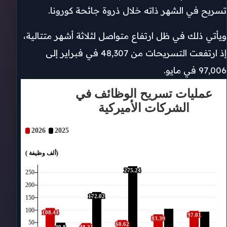
تسريح في الشهر ذاته خلال ذروة جائحة كورونا.
الحكومة
ويأتي ذلك في ظل ارتفاع متواصل لثلاثة أشهر متتالية،
الإعلام والأخبار
إذ ارتفعت التسريحات من 48,307 في فبراير إلى
أسباب التسريحات
97,006 في مايو.
خطط التوظيف في 2026