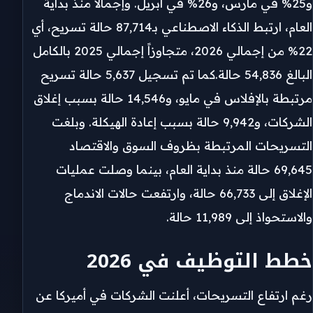
و25% في مارس، و26% في أبريل. وإجمالاً منذ بداية
العام، ارتبط الذكاء الاصطناعي بـ87,714 حالة تسريح، أي
22% من إجمالي 2026، متجاوزاً إجمالي 2025 بالكامل
البالغ 54,836 حالة.كما تم تسجيل 5,637 حالة تسريح
مرتبطة بالإفلاس في مايو، و14,546 حالة بسبب إغلاق
الشركات، و9,942 حالة بسبب إعادة الهيكلة. وبلغت
التسريحات المرتبطة بظروف السوق والاقتصاد
69,645 حالة منذ بداية العام، بينما وصلت عمليات
الإغلاق إلى 66,733 حالة، وارتفعت حالات الاندماج
والاستحواذ إلى 11,989 حالة.
خطط التوظيف في 2026
رغم ارتفاع التسريحات، أعلنت الشركات في أميركا عن