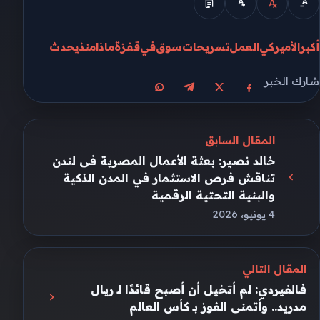
أكبر
الأميركي
العمل
تسريحات
سوق
في
قفزة
ماذا
منذ
يحدث
شارك الخبر
مشاركة على X
مشاركة على فيسبوك
مشاركة على تيليجرام
مشاركة على واتساب
المقال السابق
خالد نصير: بعثة الأعمال المصرية فى لندن
تناقش فرص الاستثمار في المدن الذكية
والبنية التحتية الرقمية
4 يونيو، 2026
المقال التالي
فالفيردي: لم أتخيل أن أصبح قائدًا لـ ريال
مدريد.. وأتمنى الفوز بـ كأس العالم