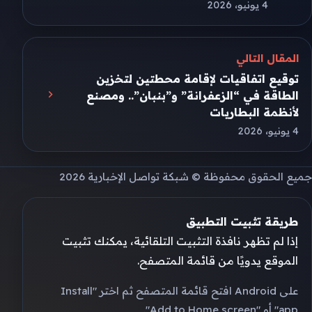
4 يونيو، 2026
المقال التالي
توقيع اتفاقيات لإقامة محطتين لتخزين
الطاقة في “الزعفرانة” و”بنبان”.. ومصنع
لأنظمة البطاريات
4 يونيو، 2026
جميع الحقوق محفوظة © شبكة تواصل الإخبارية 2026
طريقة تثبيت التطبيق
إذا لم تظهر نافذة التثبيت التلقائية، يمكنك تثبيت
الموقع يدويًا من قائمة المتصفح.
على Android افتح قائمة المتصفح ثم اختر "Install
app" أو "Add to Home screen".