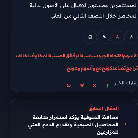
المستثمرين ومستوى الإقبال على الأصول عالية
المخاطر خلال النصف الثاني من العام.
الأسهم
الاتجاه
الجيوسياسية
الرقائق
الصينية
المخاوف
تخالف
تراجع
تصاعد
كونج
مع
وأسهم
وهونج
شارك الخبر
مشاركة على X
مشاركة على فيسبوك
مشاركة على تيليجرام
مشاركة على واتساب
المقال السابق
محافظ المنوفية يؤكد استمرار متابعة
المحاصيل الصيفية وتقديم الدعم الفني
للمزارعين