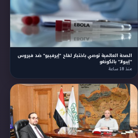
الصحة العالمية توصي باختبار لقاح "إيرفيبو" ضد فيروس
"إيبولا" بالكونغو
منذ 18 ساعة