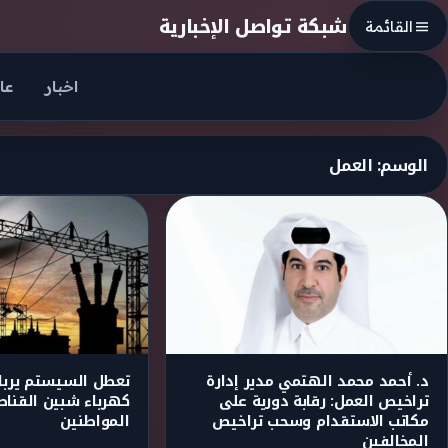
Skip to conten
شبكة تواصل الإخبارية
القائمة
اخبار
عا
الوسم:
العمل
د. أحمد محمد الهتمي مدير إدارة
تعطل السيستم يربك
تراخيص العمل: رقابة دورية على
كهرباء شبين القناطر
مكاتب الاستقدام وسحب تراخيص
المواطنين
المخالفين