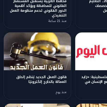
تنسيق الجامعات 2026.. التعليم
محافظ الغربية يستقبل المستشار
تخصصات
القانوني للمحافظة ويؤكد أهمية
مل
الدور القانوني لدعم منظومة العمل
التنفيذي
منذ 21 ساعة
لسطينية: «زايد
قانون العمل الجديد يُنظم إلحاق
ضع الإنسان في
العمالة بالخارج إلكترونيًا
منذ يوم