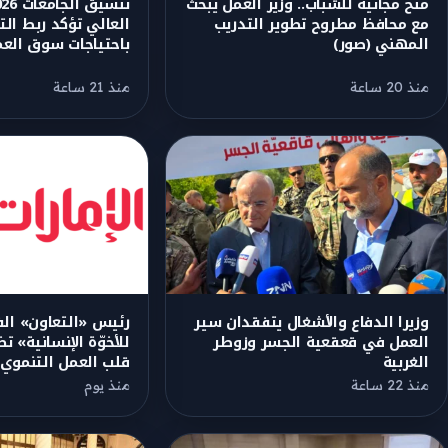
منح مجانية للشباب.. وزير العمل يبحث
مع محافظ مطروح تطوير التدريب
العالي تؤكد ربط ال
المهني (صور)
باحتياجات سوق الع
منذ 20 ساعة
منذ 21 ساعة
وزيرا الدفاع والأشغال يتفقدان سير
رئيس «التعاون» الف
العمل في قعقعية الجسر وزوطر
للأخوّة الإنسانية» ت
الغربية
قلب العمل التنموي
منذ 22 ساعة
منذ يوم