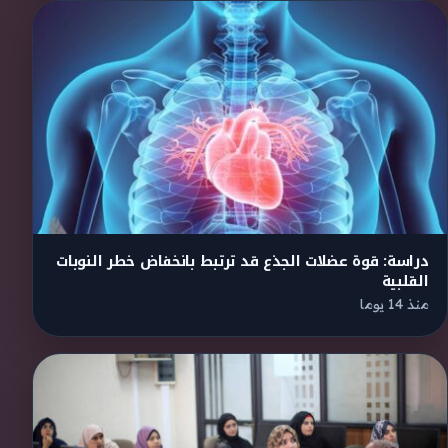
دراسة: قوة عضلات الجذع قد ترتبط بانخفاض خطر النوبات
القلبية
منذ 14 يوما