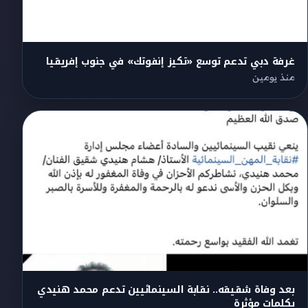
غرفة دبي تدعم توسع «تكيز إنفوتك» في جنوب إفريقيا
منذ يومين
بعد وفاة شقيقه.. نقابة السينمائيين تدعم محمد هنيدي
بكلمات مؤثرة