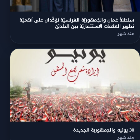
سلطنةُ عُمان والجُمهوريّة الفرنسيّة تؤكّدان على أهميّة
تطوير العلاقات الاستثماريّة بين البلديْن
منذ شهر
30 يونيه والجمهورية الجديدة
منذ شهر