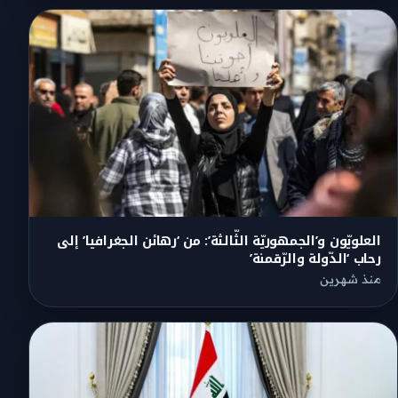
العلويّون و’الجمهوريّة الثّالثة’: من ‘رهائن الجغرافيا’ إلى
رحاب ‘الدّولة والرّقمنة’
منذ شهرين