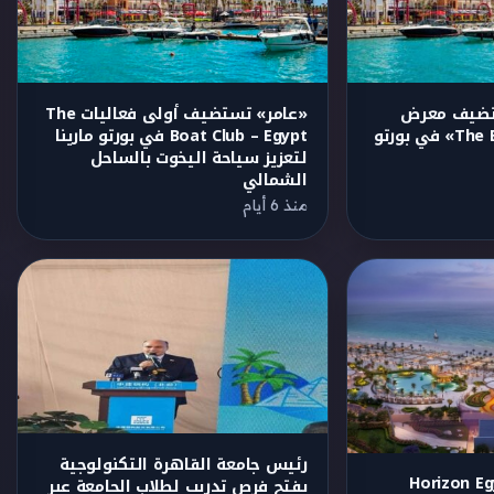
ستضيف معرض
«عامر» تستضيف أولى فعاليات The
«The Boat Club – Egypt» في بورتو
Boat Club – Egypt في بورتو مارينا
لتعزيز سياحة اليخوت بالساحل
الشمالي
منذ 6 أيام
رئيس جامعة القاهرة التكنولوجية
Horizon E
يفتح فرص تدريب لطلاب الجامعة عبر