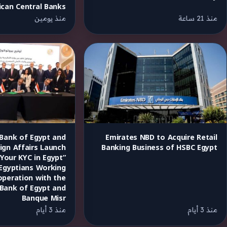
ican Central Banks
منذ 21 ساعة
منذ يومين
 Bank of Egypt and
Emirates NBD to Acquire Retail
eign Affairs Launch
Banking Business of HSBC Egypt
Your KYC in Egypt”
r Egyptians Working
operation with the
 Bank of Egypt and
Banque Misr
منذ 3 أيام
منذ 3 أيام