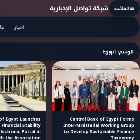
Skip to conten
شبكة تواصل الإخبارية
القائمة
اخبار
عا
الوسم:
Egypt
 of Egypt Launches
Central Bank of Egypt Forms
 Financial Stability
Inter-Ministerial Working Group
ectronic Portal in
to Develop Sustainable Finance
th the Association
Taxonomy