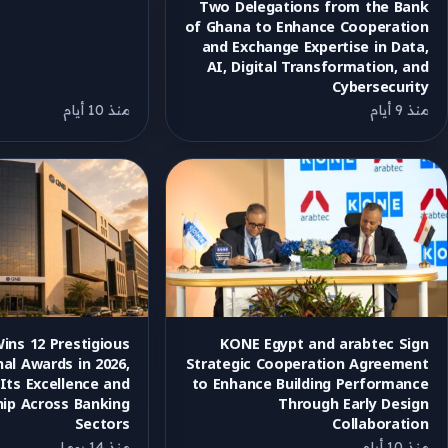
Two Delegations from the Bank
of Ghana to Enhance Cooperation
and Exchange Expertise in Data,
AI, Digital Transformation, and
Cybersecurity
منذ 9 أيام
منذ 10 أيام
ins 12 Prestigious
KONE Egypt and arabtec Sign
nal Awards in 2026,
Strategic Cooperation Agreement
 Its Excellence and
to Enhance Building Performance
ip Across Banking
Through Early Design
Sectors
Collaboration
منذ 10 أيام
منذ 14 يوما